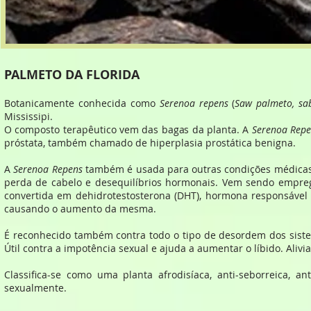
PALMETO DA FLORIDA
Botanicamente conhecida como
Serenoa repens
(
Saw palmeto, sab
Mississipi.
O composto terapêutico vem das bagas da planta. A
Serenoa Repe
próstata, também chamado de hiperplasia prostática benigna.
A
Serenoa Repens
também é usada para outras condições médicas, 
perda de cabelo e desequilíbrios hormonais. Vem sendo emprega
convertida em dehidrotestosterona (DHT), hormona responsável 
causando o aumento da mesma.
É reconhecido também contra todo o tipo de desordem dos sistema
Útil contra a impotência sexual e ajuda a aumentar o líbido. Aliv
Classifica-se como uma planta afrodisíaca, anti-seborreica, ant
sexualmente.