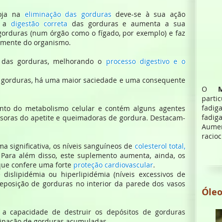
Soja na
eliminação das gorduras
deve-se à sua ação
a a
digestão correta
das gorduras e aumenta a sua
 gorduras (num órgão como o fígado, por exemplo) e faz
zmente do organismo.
o das gorduras, melhorando o
processo digestivo e o
s gorduras, há uma maior saciedade e uma consequente
O
parti
fadig
nto do metabolismo celular e contém alguns agentes
fadiga
ressoras do apetite e queimadoras de gordura. Destacam-
Aumen
racio
ma significativa, os níveis sanguíneos de
colesterol total,
 Para além disso, este suplemento aumenta, ainda, os
 que confere uma forte
proteção cardiovascular
.
dislipidémia ou hiperlipidémia (níveis excessivos de
deposição de gorduras no interior da parede dos vasos
Óleo
, a capacidade de destruir os depósitos de gorduras
iminação de gorduras acumuladas.