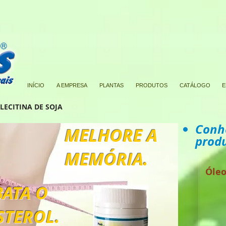
INÍCIO
A EMPRESA
PLANTAS
PRODUTOS
CATÁLOGO
E
LECITINA DE SOJA
Conh
MELHORE A
produ
MEMÓRIA.
Óleo
ATA O
STEROL.