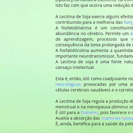
Isto faz com que ocorra uma redução 
A Lecitina de Soja exerce alguns efeit
contribuindo para a melhoria das
funç
A fosfatidilserina é um constitu
abundância no cérebro. Permite um
a
de aprendizagem, processos que m
consequência da toma prolongada de 
A fosfatidilcolina aumenta a quantida
importante neurotransmissor, fundam
A Lecitina de soja é uma fonte natu
cansaço intelectual.
Esta é, então, útil como coadjuvante n
neurológicas
provocadas por uma ati
células cerebrais saudáveis e o corre
A Lecitina de Soja regula a produção 
menstrual e na menopausa (diminui os 
É útil para a
Diabetes
, pois favorece o
Auxilia a absorção das
vitaminas liposs
É, ainda, benéfica para a saúde da pel