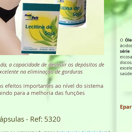
O
Óle
ácido
séri
eico
docos
nda, a capacidade de destruir os depósitos de
exce
excelente na eliminação de gorduras
saúde
ns efeitos importantes ao nível do sistema
buindo para a melhoria das funções
Epa
ápsulas - Ref: 5320