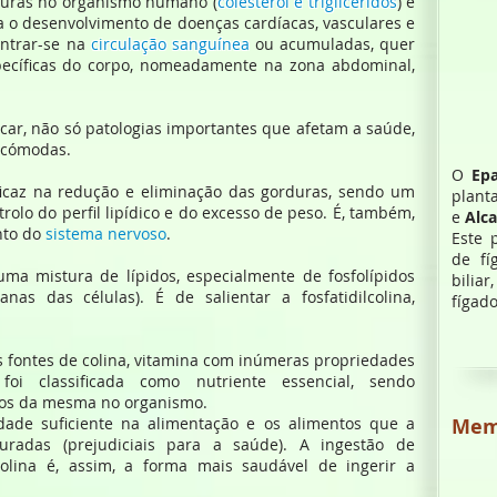
duras no organismo humano (
colesterol e triglicéridos
) é
ra o desenvolvimento de doenças cardíacas, vasculares e
ntrar-se na
circulação sanguínea
ou acumuladas, quer
ecíficas do corpo, nomeadamente na zona abdominal,
ar, não só patologias importantes que afetam a saúde,
ncómodas.
O
Ep
ficaz na redução e eliminação das gorduras, sendo um
pla
olo do perfil lipídico e do excesso de peso. É, também,
e
Alc
nto do
sistema nervoso
.
Este 
de fí
 uma mistura de lípidos, especialmente de fosfolípidos
bilia
nas das células). É de salientar a fosfatidilcolina,
fígado
is fontes de colina, vitamina com inúmeras propriedades
oi classificada como nutriente essencial, sendo
dos da mesma no organismo.
Mem
dade suficiente na alimentação e os alimentos que a
radas (prejudiciais para a saúde). A ingestão de
olina é, assim, a forma mais saudável de ingerir a