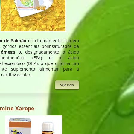
o de Salmão
é extremamente rico em
s gordos essenciais polinsaturados da
e ómega 3
, designadamente o ácido
sapentaenóico (EPA) e o ácido
ahexaenóico (DHA), o que o torna um
lente suplemento alimentar para a
 cardiovascular.
Veja mais
rmine Xarope