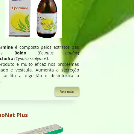
armine
é composto pelos extratos das
ntas
Boldo
(
Peumus boldus
)
achofra
(
Cynara scolymus)
.
produto é muito eficaz nos problemas
gado e vesícula. Aumenta a secreção
r, facilita a digestão e desintoxica o
.
Veja mais
oNat Plus