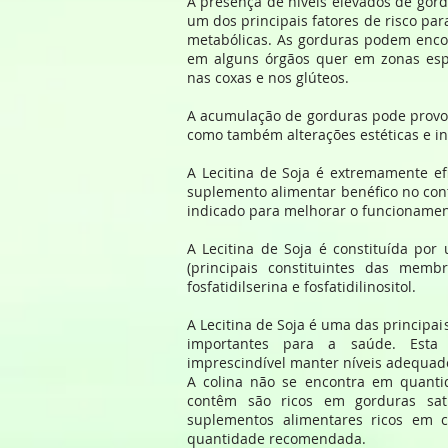
A presença de níveis elevados de gor
um dos principais fatores de risco pa
metabólicas. As gorduras podem enco
em alguns órgãos quer em zonas esp
nas coxas e nos glúteos.
A acumulação de gorduras pode provoc
como também alterações estéticas e i
A Lecitina de Soja é extremamente e
suplemento alimentar benéfico no contr
indicado para melhorar o funcioname
A Lecitina de Soja é constituída por
(principais constituintes das membra
fosfatidilserina e fosfatidilinositol.
A Lecitina de Soja é uma das principa
importantes para a saúde. Esta f
imprescindível manter níveis adequa
A colina não se encontra em quanti
contêm são ricos em gorduras satu
suplementos alimentares ricos em c
quantidade recomendada.