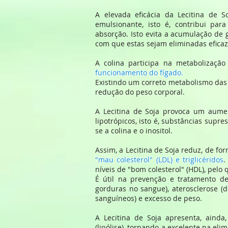
A elevada eficácia da Lecitina de 
emulsionante, isto é, contribui par
absorção. Isto evita a acumulação de
com que estas sejam eliminadas efica
A colina participa na metabolizaçã
funcionamento do fígado.
Existindo um correto metabolismo da
redução do peso corporal.
A Lecitina de Soja provoca um aume
lipotrópicos, isto é, substâncias sup
se a colina e o inositol.
Assim, a Lecitina de Soja reduz, de for
"mau colesterol" (LDL) e triglicéridos
.
níveis de "bom colesterol" (HDL), pelo
É útil na prevenção e tratamento de 
gorduras no sangue), aterosclerose (
sanguíneos) e excesso de peso.
A Lecitina de Soja apresenta, ainda
(lipólise), tornando-a excelente na el