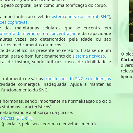
do peso corporal, bem como uma tonificação do corpo.
os importantes ao nível do
sistema nervoso central (SNC)
,
ões cognitivas.
inte das membranas celulares, que se encontra em
umento da memória, da concentração
e da capacidade
uitas vezes são deteriorados pela idade ou são
certos medicamentos químicos.
de de acetilcolina presente no cérebro. Trata-se de um
O óle
ental para o bom funcionamento do
sistema nervoso
.
Cár
ral de fósforo, sendo útil nos casos de debilidade e
dive
relev
lipídi
o tratamento de vários
transtornos do SNC e de doenças
vidade colinérgica inadequada. Ajuda a manter as
to funcionamento do SNC.
de hormonas, sendo importante na normalização do ciclo
sintomas característicos).
 metabolismo e a absorção da glicose.
olúveis (D, E e K)
.
e (psoríase, pele seca, eczema e envelhecimento).