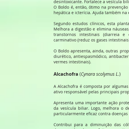
desintoxicante. Fortalece a vesícula bili
O Boldo é, então, ótimo na prevenção 
hepática e icterícia. Ajuda também na 
Segundo estudos clínicos, esta plant
Melhora a digestão e elimina náuseas,
transtornos intestinais (diarreia e 
carminativo (reduz os gases intestinais
O Boldo apresenta, ainda, outras propr
diurético, antiespasmódico, antibacte
vermes intestinais).
Alcachofra
(
Cynara scolymus L.
)
A Alcachofra é composta por algumas 
ativo responsável pelas principais pro
Apresenta uma importante ação prote
da vesícula biliar. Logo, melhora o
particularmente eficaz contra doenças 
Contribui para a diminuição das cól