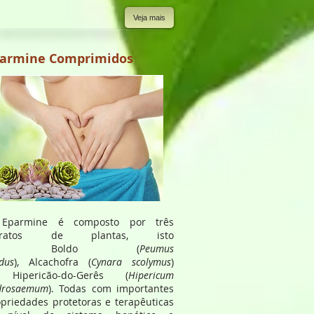
Veja mais
armine Comprimidos
Eparmine é composto por três
tratos de plantas, isto
é, Boldo (
Peumus
dus
), Alcachofra (
Cynara scolymus
)
Hipericão-do-Gerês (
Hipericum
drosaemum
). Todas com importantes
priedades protetoras e terapêuticas