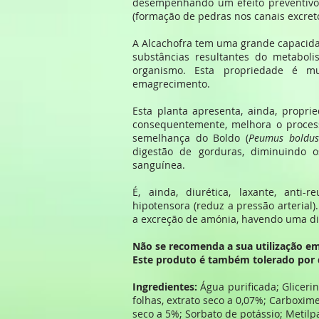
desempenhando um efeito preventivo 
(formação de pedras nos canais excretor
A Alcachofra tem uma grande capacida
substâncias resultantes do metaboli
organismo. Esta propriedade é m
emagrecimento.
Esta planta apresenta, ainda, proprie
consequentemente, melhora o processo
semelhança do Boldo (
Peumus boldus
digestão de gorduras, diminuindo os
sanguínea.
É, ainda, diurética, laxante, anti-
hipotensora (reduz a pressão arterial)
a excreção de amónia, havendo uma di
Não se recomenda a sua utilização em
Este produto é também tolerado por 
Ingredientes:
Água purificada; Glicerina
folhas, extrato seco a 0,07%; Carboxime
seco a 5%; Sorbato de potássio; Metilp