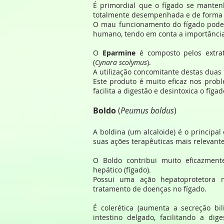
É primordial que o fígado se manten
totalmente desempenhada e de forma e
O mau funcionamento do fígado pode 
humano, tendo em conta a importância 
O
Eparmine
é composto pelos extra
(
Cynara scolymus
).
A utilização concomitante destas duas
Este produto é muito eficaz nos probl
facilita a digestão e desintoxica o fígad
Boldo
(
Peumus boldus
)
A boldina (um alcaloide) é o principa
suas ações terapêuticas mais relevante
O Boldo contribui muito eficazme
hepático (fígado).
Possui uma ação hepatoprotetora no
tratamento de doenças no fígado.
É colerética (aumenta a secreção bili
intestino delgado, facilitando a di