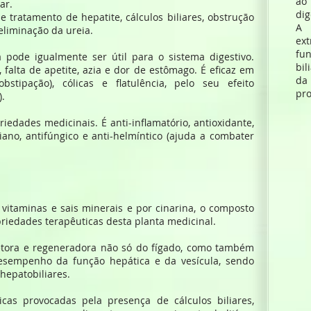
ao
ar.
dig
e tratamento de hepatite, cálculos biliares, obstrução
A 
eliminação da ureia.
ext
fun
a pode igualmente ser útil para o sistema digestivo.
bil
 falta de apetite, azia e dor de estômago. É eficaz em
da
obstipação), cólicas e flatulência, pelo seu efeito
pro
).
iedades medicinais. É anti-inflamatório, antioxidante,
riano, antifúngico e anti-helmíntico (ajuda a combater
vitaminas e sais minerais e por cinarina, o composto
priedades terapêuticas desta planta medicinal.
tora e regeneradora não só do fígado, como também
 desempenho da função hepática e da vesícula, sendo
hepatobiliares.
icas provocadas pela presença de cálculos biliares,