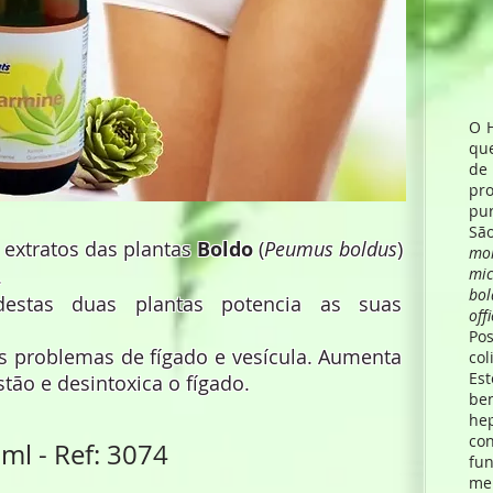
O 
qu
de
pr
pur
S
extratos das plantas
Boldo
(
Peumus boldus
)
mol
.
mi
bol
 destas duas plantas potencia as suas
off
Po
os problemas de fígado e vesícula. Aumenta
col
Es
estão e desintoxica o fígado.
be
hep
co
ml - Ref: 3074
fun
mel