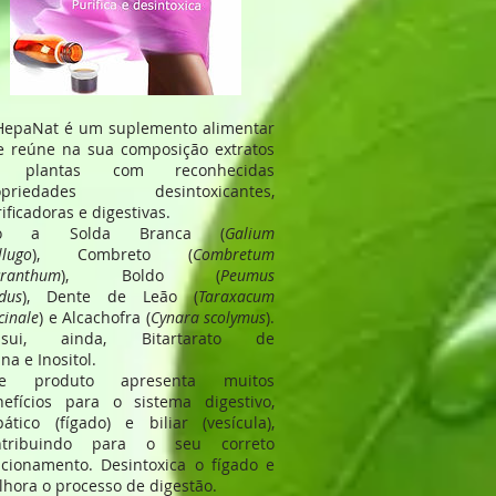
HepaNat é um suplemento alimentar
e reúne na sua composição extratos
 plantas com reconhecidas
opriedades desintoxicantes,
ificadoras e digestivas.
ão a Solda Branca (
Galium
lugo
), Combreto (
Combretum
cranthum
), Boldo (
Peumus
dus
), Dente de Leão (
Taraxacum
icinale
) e Alcachofra (
Cynara scolymus
).
ssui, ainda, Bitartarato de
ina e Inositol.
te produto apresenta muitos
nefícios para o sistema digestivo,
ático (fígado) e biliar (vesícula),
ntribuindo para o seu correto
cionamento. Desintoxica o fígado e
hora o processo de digestão.