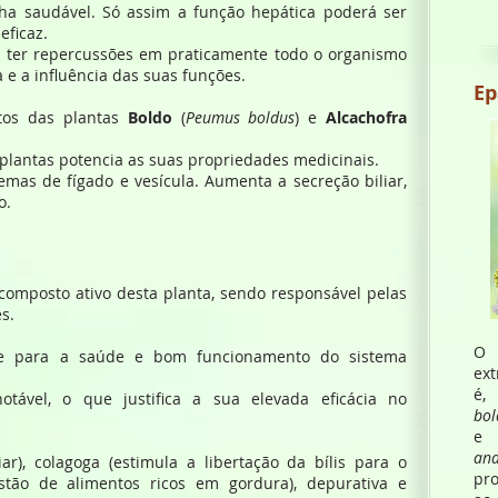
ha saudável. Só assim a função hepática poderá ser
ficaz.
ter repercussões em praticamente todo o organismo
e a influência das suas funções.
Ep
tos das plantas
Boldo
(
Peumus boldus
) e
Alcachofra
 plantas potencia as suas propriedades medicinais.
emas de fígado e vesícula. Aumenta a secreção biliar,
o.
l composto ativo desta planta, sendo responsável pelas
s.
O 
nte para a saúde e bom funcionamento do sistema
ex
tável, o que justifica a sua elevada eficácia no
bol
e 
an
ar), colagoga (estimula a libertação da bílis para o
pro
gestão de alimentos ricos em gordura), depurativa e