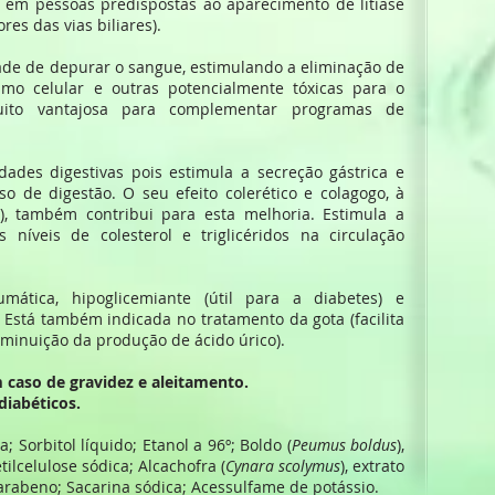
em pessoas predispostas ao aparecimento de litíase
es das vias biliares).
de de depurar o sangue, estimulando a eliminação de
smo celular e outras potencialmente tóxicas para o
uito vantajosa para complementar programas de
dades digestivas pois estimula a secreção gástrica e
 de digestão. O seu efeito colerético e colagogo, à
), também contribui para esta melhoria. Estimula a
 níveis de colesterol e triglicéridos na circulação
reumática, hipoglicemiante (útil para a diabetes) e
. Está também indicada no tratamento da gota (facilita
minuição da produção de ácido úrico).
 caso de gravidez e aleitamento.
diabéticos.
; Sorbitol líquido; Etanol a 96º; Boldo (
Peumus boldus
),
tilcelulose sódica; Alcachofra (
Cynara scolymus
), extrato
arabeno; Sacarina sódica; Acessulfame de potássio.