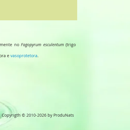
armente no
Fagopyrum esculentum
(trigo
tora e
vasoprotetora
.
Copyrigth © 2010-2026 by ProduNats