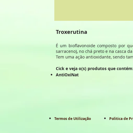
Troxerutina
É um bioflavonoide composto por que
sarraceno), no chá preto e na casca d
Tem uma ação antioxidante, sendo tamb
Cick e veja o(s) produtos que contém
AntiOxiNat
Termos de Utilização
Politica de P