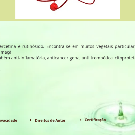
rcetina e rutinósido. Encontra-se em muitos vegetais particul
a maçã.
ém anti-inflamatória, anticancerígena, anti trombótica, citoprote
:
Certificação
rivacidade
Direitos de Autor