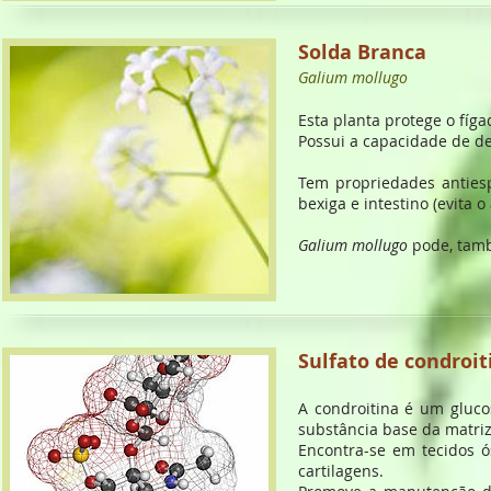
Solda Branca
Galium mollugo
Esta planta protege o fíg
Possui a capacidade de de
Tem propriedades anties
bexiga e intestino (evita 
Galium mollugo
pode, també
Sulfato de condroit
A condroitina é um gluco
substância base da matriz
Encontra-se em tecidos ó
cartilagens.