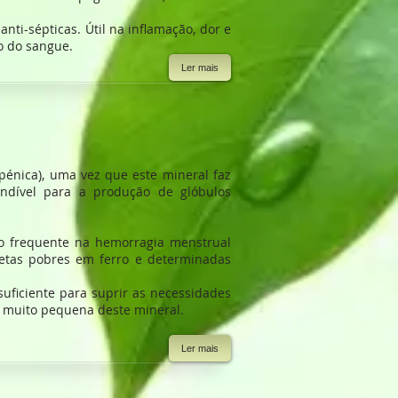
anti-sépticas. Útil na inflamação, dor e
o do sangue.
Ler mais
pénica), uma vez que este mineral faz
indível para a produção de glóbulos
to frequente na hemorragia menstrual
etas pobres em ferro e determinadas
uficiente para suprir as necessidades
 muito pequena deste mineral.
Ler mais