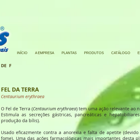
INÍCIO
A EMPRESA
PLANTAS
PRODUTOS
CATÁLOGO
E
 DE F
FEL DA TERRA
Centaurium erythraea
O Fel de Terra (
Centaurium erythraea
) tem uma ação relevante ao ní
Estimula as secreções gástricas, pancreáticas e hepatobiliare
produção da bílis).
Usado eficazmente contra a anorexia e falta de apetite (devid
fome). Uma das ações farmacológicas mais importantes desta pl