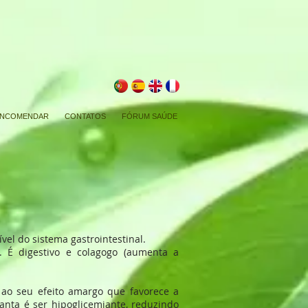
NCOMENDAR
CONTATOS
FÓRUM SAÚDE
vel do sistema gastrointestinal.
s. É digestivo e colagogo (aumenta a
o ao seu efeito amargo que favorece a
anta é ser hipoglicemiante, reduzindo