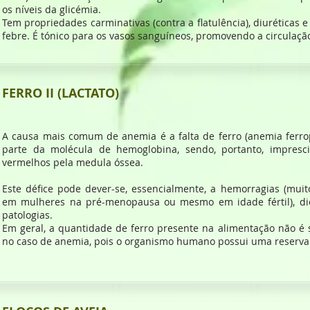
os níveis da glicémia.
Tem propriedades carminativas (contra a flatulência), diuréticas e 
febre. É tónico para os vasos sanguíneos, promovendo a circulaçã
FERRO II (LACTATO)
A causa mais comum de anemia é a falta de ferro (anemia ferro
parte da molécula de hemoglobina, sendo, portanto, impresc
vermelhos pela medula óssea.
Este défice pode dever-se, essencialmente, a hemorragias (mui
em mulheres na pré-menopausa ou mesmo em idade fértil), di
patologias.
Em geral, a quantidade de ferro presente na alimentação não é s
no caso de anemia, pois o organismo humano possui uma reserva