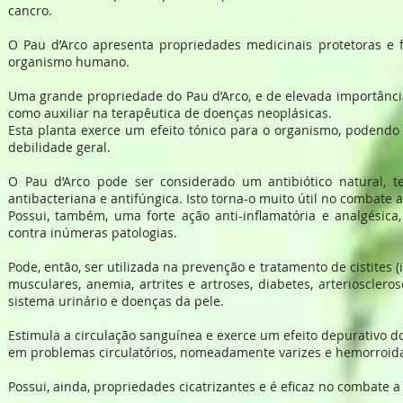
cancro.
O Pau d’Arco apresenta propriedades medicinais protetoras e f
organismo humano.
Uma grande propriedade do Pau d’Arco, e de elevada importância
como auxiliar na terapêutica de doenças neoplásicas.
Esta planta exerce um efeito tónico para o organismo, podendo 
debilidade geral.
O Pau d’Arco pode ser considerado um antibiótico natural, 
antibacteriana e antifúngica. Isto torna-o muito útil no combate a
Possui, também, uma forte ação anti-inflamatória e analgésica,
contra inúmeras patologias.
Pode, então, ser utilizada na prevenção e tratamento de cistites 
musculares, anemia, artrites e artroses, diabetes, arteriosclero
sistema urinário e doenças da pele.
Estimula a circulação sanguínea e exerce um efeito depurativo d
em problemas circulatórios, nomeadamente varizes e hemorroid
Possui, ainda, propriedades cicatrizantes e é eficaz no combate a