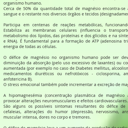
organismo humano.
Cerca de 50% da quantidade total de magnésio encontra-se
sangue e o restante nos diversos órgãos e tecidos (designadame
Participa em centenas de reações metabólicas, funcionand
Estabiliza as membranas celulares (influencia o transpor
metabolismo dos lípidos, das proteínas e dos glícidos e na sínt
e RNA). É fundamental para a formação de ATP (adenosina trifo
energia de todas as células.
O défice de magnésio no organismo humano pode ser devi
diminuição da absorção (pelo uso excessivo de laxantes) ou c
aumentada (por exemplo no caso de Diabetes mellitus, alcooli
medicamentos diuréticos ou nefrotóxicos - ciclosporina, ami
anfotericina B).
O stress emocional também pode incrementar a excreção de ma
A hipomagnesémia (concentração plasmática de magnésio 
provocar alterações neuromusculares e efeitos cardiovasculares.
São alguns os possíveis sintomas resultantes do défice de
cefaleias, alterações do humor (depressão, nervosismo, an
muscular intensa, dores no corpo e tremores.
O défice de magnésio leva a um aumento da produção de radicai