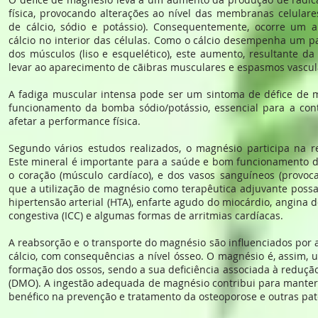
física, provocando alterações ao nível das membranas celulare
de cálcio, sódio e potássio). Consequentemente, ocorre um
cálcio no interior das células. Como o cálcio desempenha um p
dos músculos (liso e esquelético), este aumento, resultante d
levar ao aparecimento de cãibras musculares e espasmos vascul
A fadiga muscular intensa pode ser um sintoma de défice de 
funcionamento da bomba sódio/potássio, essencial para a con
afetar a performance física.
Segundo vários estudos realizados, o magnésio participa na re
Este mineral é importante para a saúde e bom funcionamento
o coração (músculo cardíaco), e dos vasos sanguíneos (provoca
que a utilização de magnésio como terapêutica adjuvante possa
hipertensão arterial (HTA), enfarte agudo do miocárdio, angina de
congestiva (ICC) e algumas formas de arritmias cardíacas.
A reabsorção e o transporte do magnésio são influenciados por
cálcio, com consequências a nível ósseo. O magnésio é, assim,
formação dos ossos, sendo a sua deficiência associada à reduç
(DMO). A ingestão adequada de magnésio contribui para manter 
benéfico na prevenção e tratamento da osteoporose e outras pat