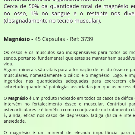
Cerca de 50% da quantidade total de magnésio e
no osso, 1% no sangue e o restante nos diver
(designadamente no tecido muscular).
Magnésio ‐
45 Cápsulas - Ref: 3739
Os ossos e os músculos são indispensáveis para todos os m
sendo, portanto, fundamental que estes se mantenham saudávei
vida.
Alguns minerais são vitais para a formação de tecido ósseo e p
musculares, nomeadamente o cálcio e o magnésio. Logo, é imp
ingeridos nas quantidades adequadas para exercerem efi
sobretudo quando há patologias associadas (em que as necessi
O
Magnésio
é um produto indicado em todos os casos de défice 
Intervém no fortalecimento ósseo e muscular. Contribui p
osteoarticulares e é benéfico como coadjuvante no tratamento 
É, ainda, eficaz nos casos de depressão, fadiga (física e intel
ansiedade.
O magnésio é um mineral de elevada importância para o