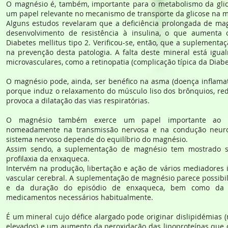
O magnésio é, também, importante para o metabolismo da glic
um papel relevante no mecanismo de transporte da glicose na 
Alguns estudos revelaram que a deficiência prolongada de ma
desenvolvimento de resistência à insulina, o que aumenta 
Diabetes mellitus tipo 2. Verificou-se, então, que a suplementa
na prevenção desta patologia. A falta deste mineral está igua
microvasculares, como a retinopatia (complicação típica da Diabe
O magnésio pode, ainda, ser benéfico na asma (doença inflamat
porque induz o relaxamento do músculo liso dos brônquios, red
provoca a dilatação das vias respiratórias.
O magnésio também exerce um papel importante ao ní
nomeadamente na transmissão nervosa e na condução neuro
sistema nervoso depende do equilíbrio do magnésio.
Assim sendo, a suplementação de magnésio tem mostrado s
profilaxia da enxaqueca.
Intervém na produção, libertação e ação de vários mediadores 
vascular cerebral. A suplementação de magnésio parece possibili
e da duração do episódio de enxaqueca, bem como da 
medicamentos necessários habitualmente.
É um mineral cujo défice alargado pode originar dislipidémias 
elevados) e um aumento da peroxidação das lipoproteínas que