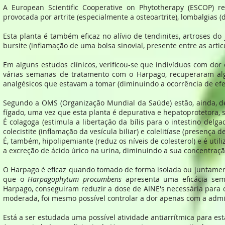
A European Scientific Cooperative on Phytotherapy (ESCOP)
provocada por artrite (especialmente a osteoartrite), lombalgias (d
Esta planta é também eficaz no alívio de tendinites, artroses do
bursite (inflamação de uma bolsa sinovial, presente entre as articu
Em alguns estudos clínicos, verificou-se que indivíduos com dor
várias semanas de tratamento com o Harpago, recuperaram al
analgésicos que estavam a tomar (diminuindo a ocorrência de efei
Segundo a OMS (Organização Mundial da Saúde) estão, ainda, d
fígado, uma vez que esta planta é depurativa e hepatoprotetora, s
É colagoga (estimula a libertação da bílis para o intestino delga
colecistite (inflamação da vesícula biliar) e colelitíase (presença de
É, também, hipolipemiante (reduz os níveis de colesterol) e é uti
a excreção de ácido úrico na urina, diminuindo a sua concentraçã
O Harpago é eficaz quando tomado de forma isolada ou juntamente
que o
Harpagophytum procumbens
apresenta uma eficácia sem
Harpago, conseguiram reduzir a dose de AINE's necessária para o 
moderada, foi mesmo possível controlar a dor apenas com a admin
Está a ser estudada uma possível atividade antiarrítmica para esta