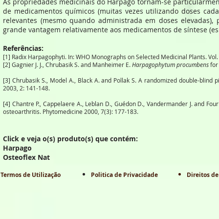
As propriedades medicinais do Harpago tornam-se particularmen
de medicamentos químicos (muitas vezes utilizando doses cada
relevantes (mesmo quando administrada em doses elevadas), p
grande vantagem relativamente aos medicamentos de síntese (esp
Referências:
[1] Radix Harpagophyti. In: WHO Monographs on Selected Medicinal Plants. Vol.
[2] Gagnier J. J., Chrubasik S. and Manheimer E.
Harpagophytum procumbens
for
[3] Chrubasik S., Model A., Black A. and Pollak S. A randomized double-blind 
2003, 2: 141-148.
[4] Chantre P., Cappelaere A., Leblan D., Guédon D., Vandermander J. and Four
osteoarthritis. Phytomedicine 2000, 7(3): 177-183.
Click e veja o(s) produto(s) que contém:
Harpago
Osteoflex Nat
Termos de Utilização
Politica de Privacidade
Direitos de