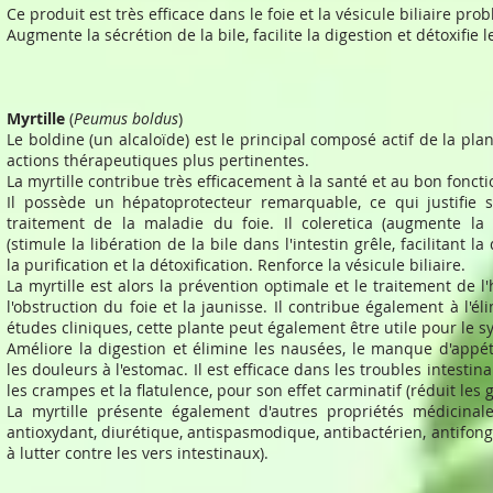
Ce produit est très efficace dans le foie et la vésicule biliaire pro
Augmente la sécrétion de la bile, facilite la digestion et détoxifie le
Myrtille
(
Peumus boldus
)
Le boldine (un alcaloïde) est le principal composé actif de la pla
actions thérapeutiques plus pertinentes.
La myrtille contribue très efficacement à la santé et au bon foncti
Il possède un hépatoprotecteur remarquable, ce qui justifie s
traitement de la maladie du foie. Il coleretica (augmente la s
(stimule la libération de la bile dans l'intestin grêle, facilitant l
la purification et la détoxification. Renforce la vésicule biliaire.
La myrtille est alors la prévention optimale et le traitement de l'hé
l'obstruction du foie et la jaunisse. Il contribue également à l'él
études cliniques, cette plante peut également être utile pour le s
Améliore la digestion et élimine les nausées, le manque d'appéti
les douleurs à l'estomac. Il est efficace dans les troubles intestina
les crampes et la flatulence, pour son effet carminatif (réduit les 
La myrtille présente également d'autres propriétés médicinales
antioxydant, diurétique, antispasmodique, antibactérien, antifon
à lutter contre les vers intestinaux).