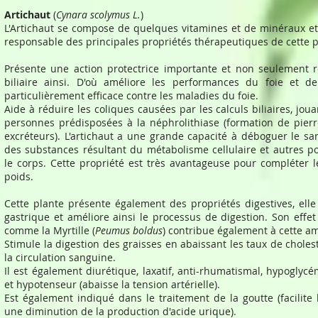
Artichaut
(
Cynara scolymus L.
)
L'Artichaut se compose de quelques vitamines et de minéraux et d
responsable des principales propriétés thérapeutiques de cette p
Présente une action protectrice importante et non seulement ré
biliaire ainsi. D'où améliore les performances du foie et de 
particulièrement efficace contre les maladies du foie.
Aide à réduire les coliques causées par les calculs biliaires, jou
personnes prédisposées à la néphrolithiase (formation de pierr
excréteurs). L'artichaut a une grande capacité à déboguer le san
des substances résultant du métabolisme cellulaire et autres p
le corps. Cette propriété est très avantageuse pour compléter
poids.
Cette plante présente également des propriétés digestives, elle 
gastrique et améliore ainsi le processus de digestion. Son effet
comme la Myrtille (
Peumus boldus
) contribue également à cette am
Stimule la digestion des graisses en abaissant les taux de cholest
la circulation sanguine.
Il est également diurétique, laxatif, anti-rhumatismal, hypoglycé
et hypotenseur (abaisse la tension artérielle).
Est également indiqué dans le traitement de la goutte (facilite 
une diminution de la production d'acide urique).