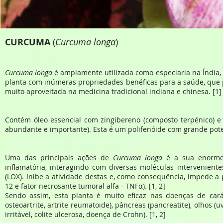
CURCUMA
(
Curcuma longa
)
Curcuma longa
é amplamente utilizada como especiaria na Índia
planta com inúmeras propriedades benéficas para a saúde, que 
muito aproveitada na medicina tradicional indiana e chinesa. [1]
Contém óleo essencial com zingibereno (composto terpénico) e
abundante e importante). Esta é um polifenóide com grande poten
Uma das principais ações de
Curcuma longa
é a sua enorme 
inflamatória, interagindo com diversas moléculas intervenient
(LOX). Inibe a atividade destas e, como consequência, impede a pr
12 e fator necrosante tumoral alfa - TNFα). [1, 2]
Sendo assim, esta planta é muito eficaz nas doenças de caráte
osteoartrite, artrite reumatoide), pâncreas (pancreatite), olhos (
irritável, colite ulcerosa, doença de Crohn). [1, 2]