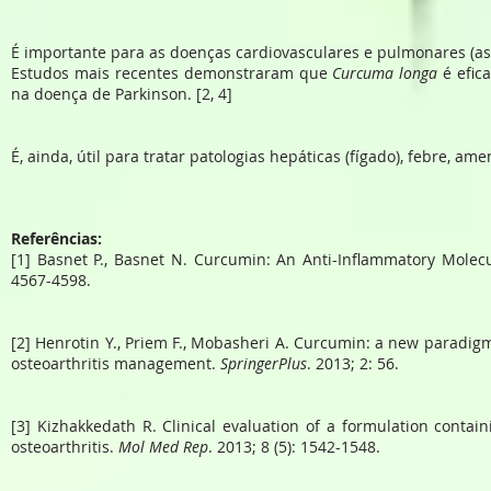
É importante para as doenças cardiovasculares e pulmonares (asm
Estudos mais recentes demonstraram que
Curcuma longa
é efic
na doença de Parkinson. [2, 4]
É, ainda, útil para tratar patologias hepáticas (fígado), febre, am
Referências:
[1] Basnet P., Basnet N. Curcumin: An Anti-Inflammatory Molec
4567-4598.
[2] Henrotin Y., Priem F., Mobasheri A. Curcumin: a new paradigm
osteoarthritis management.
SpringerPlus
. 2013; 2: 56.
[3] Kizhakkedath R. Clinical evaluation of a formulation contai
osteoarthritis.
Mol Med Rep
. 2013; 8 (5): 1542-1548.