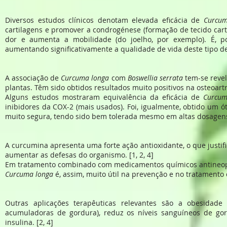
Diversos estudos clínicos denotam elevada eficácia de
Curcum
cartilagens e promover a condrogénese (formação de tecido carti
dor e aumenta a mobilidade (do joelho, por exemplo). É, po
aumentando significativamente a qualidade de vida deste tipo de 
A associação de
Curcuma longa
com
Boswellia serrata
tem-se revel
plantas. Têm sido obtidos resultados muito positivos na osteoartri
Alguns estudos mostraram equivalência da eficácia de
Curcum
inibidores da COX-2 (mais usados). Foi, igualmente, obtido um ó
muito segura, tendo sido bem tolerada mesmo em altas dosagens.
A curcumina apresenta uma forte ação antioxidante, o que justif
aumentar as defesas do organismo. [1, 2, 4]
Em tratamento combinado com medicamentos químicos antineoplási
Curcuma longa
é, assim, muito útil na prevenção e no tratamento 
Outras aplicações terapêuticas relevantes são a obesidad
acumuladoras de gordura), reduz os níveis sanguíneos de gordu
insulina. [2, 4]