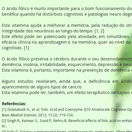
O ácido fólico é muito importante para o bom funcionamento do
benéfica quando há distúrbios cognitivos e patologias neuro deg
Esta vitamina ajuda a melhorar a memória, pela redução do str
integridade dos neurónios ao longo do tempo. [1, 2]
Este efeito pode ser potenciado pela atividade, em simultâneo
eficácia clínica na aprendizagem e na memória, quer ao nível da
cognitivas. [1]
O ácido fólico preserva o cérebro durante o seu desenvolvimen
demência, insónia, irritabilidade, esquecimento, depressão e neuro
Esta vitamina é, portanto, importante na prevenção de demênci
Alguns estudos revelaram, ainda que, a deficiência em áci
aparecimento de alguns tipos de cancro.
Esta vitamina pode ter, também, um efeito terapêutico vantajoso na
Referências:
[1] Dolatabadi H., et al. Folic Acid and Coenzyme Q10 Ameliorate Cognitive Dysf
Basic Medical Sciences.
2012; 15 (2): 719-724
.
[2] Singh R., Kanwar S., Sood P., Nehru B. Beneficial effects of folic acid on en
91.
[3] Kelly G. Folates: supplemental forms and therapeutic applications.
Altern Me