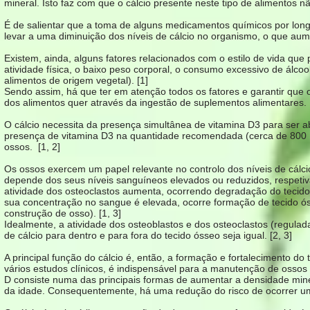
mineral. Isto faz com que o cálcio presente neste tipo de alimentos nã
É de salientar que a toma de alguns medicamentos químicos por longo
levar a uma diminuição dos níveis de cálcio no organismo, o que au
Existem, ainda, alguns fatores relacionados com o estilo de vida que 
atividade física, o baixo peso corporal, o consumo excessivo de álcoo
alimentos de origem vegetal). [1]
Sendo assim, há que ter em atenção todos os fatores e garantir que 
dos alimentos quer através da ingestão de suplementos alimentares.
O cálcio necessita da presença simultânea de vitamina D3 para ser a
presença de vitamina D3 na quantidade recomendada (cerca de 800 U
ossos. [1, 2]
Os ossos exercem um papel relevante no controlo dos níveis de cálci
depende dos seus níveis sanguíneos elevados ou reduzidos, respeti
atividade dos osteoclastos aumenta, ocorrendo degradação do tecido
sua concentração no sangue é elevada, ocorre formação de tecido ós
construção de osso). [1, 3]
Idealmente, a atividade dos osteoblastos e dos osteoclastos (regula
de cálcio para dentro e para fora do tecido ósseo seja igual. [2, 3]
A principal função do cálcio é, então, a formação e fortalecimento d
vários estudos clínicos, é indispensável para a manutenção de ossos 
D consiste numa das principais formas de aumentar a densidade min
da idade. Consequentemente, há uma redução do risco de ocorrer uma 