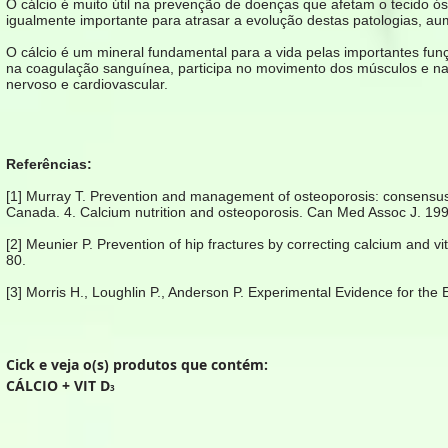
O cálcio é muito útil na prevenção de doenças que afetam o tecido ó
igualmente importante para atrasar a evolução destas patologias, aume
O cálcio é um mineral fundamental para a vida pelas importantes fun
na coagulação sanguínea, participa no movimento dos músculos e na 
nervoso e cardiovascular.
Referências:
[1] Murray T. Prevention and management of osteoporosis: consensus s
Canada. 4. Calcium nutrition and osteoporosis. Can Med Assoc J. 199
[
2] Meunier P. Prevention of hip fractures by correcting calcium and v
80.
[3] Morris H., Loughlin P., Anderson P. Experimental Evidence for the
Cick e veja o(s) produtos que contém:
CÁLCIO + VIT D
3