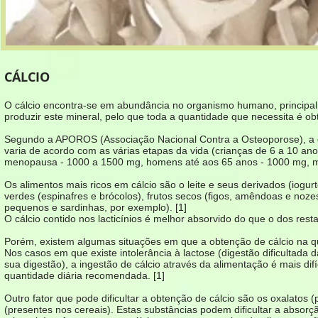
CÁLCIO
O cálcio encontra-se em abundância no organismo humano, principalm
produzir este mineral, pelo que toda a quantidade que necessita é ob
Segundo a APOROS (Associação Nacional Contra a Osteoporose), a d
varia de acordo com as várias etapas da vida (crianças de 6 a 10 an
menopausa - 1000 a 1500 mg, homens até aos 65 anos - 1000 mg, 
Os alimentos mais ricos em cálcio são o leite e seus derivados (iog
verdes (espinafres e brócolos), frutos secos (figos, amêndoas e no
pequenos e sardinhas, por exemplo). [1]
O cálcio contido nos lacticínios é melhor absorvido do que o dos rest
Porém, existem algumas situações em que a obtenção de cálcio na qu
Nos casos em que existe intolerância à lactose (digestão dificultada d
sua digestão), a ingestão de cálcio através da alimentação é mais dif
quantidade diária recomendada. [1]
Outro fator que pode dificultar a obtenção de cálcio são os oxalatos
(presentes nos cereais). Estas substâncias podem dificultar a absor