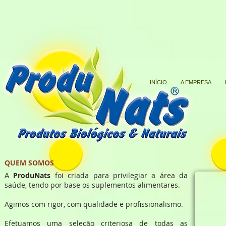
INÍCIO
A EMPRESA
QUEM SOMOS
ProduNats
foi criada para privilegiar a área da
A
HBP e Tumor
saúde, tendo por base os suplementos alimentares.
Prostático
Agimos
com rigor, com qualidade e profissionalismo.
(ProtosNat + Graviola + Aloé
Efetuamos uma seleção criteriosa de todas as