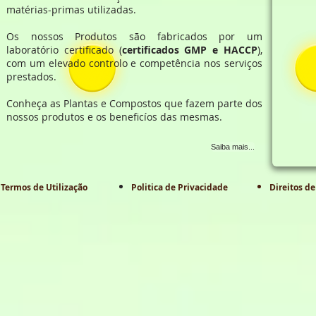
Vera)
matérias-primas utilizadas.
Efeito benéfico completo
Os nossos Produtos são fabricados por um
para a saúde da próstata.
laboratório certificado (
certificados GMP e HACCP
),
Contribui para combater a
com um elevado controlo e competência nos serviços
inflamação, proteger a
prestados.
próstata, tratar alterações
Conheça as Plantas e Compostos que fazem parte dos
tecidulares.
nossos produtos e os beneficíos das mesmas.
Coadjuvantes na prevenção
e tratamento de tumores na
Saiba mais...
Termos de Utilização
Politica de Privacidade
Direitos de