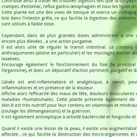
Contribue ainsi à traiter les troubles digestifs tels que la dyspepsie
crampes d'estomac, reflux gastro-œsophagien et tous les types d'u
Cette plante est une des voies de tonique et exerce un cholagogu
bile dans l'intestin grêle, ce qui facilite la digestion des aliments 
sont utilisés à faible dose.
Cependant, dans de plus grandes doses administrées a une ac
encore plus élevées , a une action purgative.
ll est alors utile de réguler le transit intestinal. Le contenu
anthraquinones (aloïne en particulier) et les mucilages donner ant
laxatives.
Encourage également le fonctionnement du foie (le principal
l'organisme), et donc un dépuratif d'action pertinent, purgatif et d
L'aloès est anti-inflammatoire et analgésique, à savoit, pe
inflammatoires et en présence de la douleur.
Affiche alors l'efficacité des maux de tête, douleurs musculaires et
maladies rhumatismales. Cette plante présente également de
skin.lt est très nutritif pour leur contenu en vitaminais et minéra
(soulage les démangeaisons) et la guérison.
ll est également antiseptique à activité bactéricide et fongicide et
Quand il existe une lésion de la peau, il existe une augmentatio
affectée , ce qui facilite la destruction des micro-organismes et 