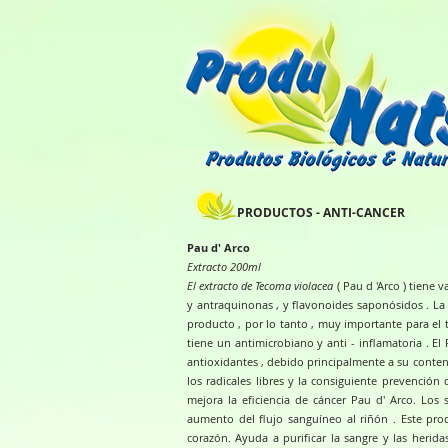
PRODUCTOS - ANTI-CANCER
Pau d' Arco
Extracto 200ml
El extracto de Tecoma violacea
( Pau d 'Arco ) tiene 
y antraquinonas , y flavonoides saponósidos . La 
producto , por lo tanto , muy importante para el
tiene un antimicrobiano y anti - inflamatoria . E
antioxidantes , debido principalmente a su conten
los radicales libres y la consiguiente prevenció
mejora la eficiencia de cáncer Pau d' Arco. Los
aumento del flujo sanguíneo al riñón . Este pro
corazón. Ayuda a purificar la sangre y las heridas