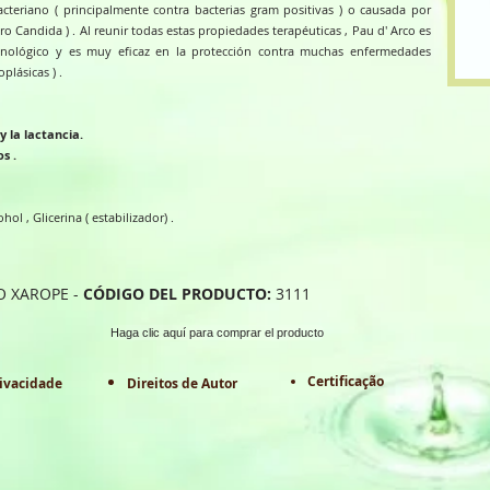
cteriano ( principalmente contra bacterias gram positivas ) o causada por
o Candida ) . Al reunir todas estas propiedades terapéuticas , Pau d' Arco es
unológico y es muy eficaz en la protección contra muchas enfermedades
plásicas ) .
 la lactancia.
s .
ohol , Glicerina ( estabilizador) .
O XAROPE -
CÓDIGO DEL PRODUCTO:
3111
Haga clic aquí para comprar el producto
Certificação
rivacidade
Direitos de Autor