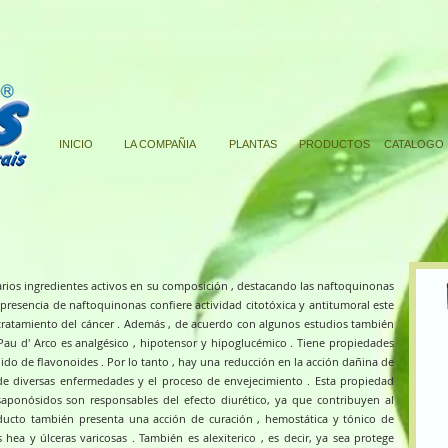
INICIO
LA COMPAÑIA
PLANTAS
PRODUCTOS
CATALOGO
varios ingredientes activos en su composición , destacando las naftoquinonas
presencia de naftoquinonas confiere actividad citotóxica y antitumoral este
 tratamiento del cáncer . Además , de acuerdo con algunos estudios también
l Pau d' Arco es analgésico , hipotensor y hipoglucémico . Tiene propiedades
ido de flavonoides . Por lo tanto , hay una reducción en la acción dañina de
n de diversas enfermedades y el proceso de envejecimiento . Esta propiedad
 saponósidos son responsables del efecto diurético, ya que contribuyen al
ducto también presenta una acción de curación , hemostática y tónico de
 hea y úlceras varicosas . También es alexiterico , es decir, ya sea protege