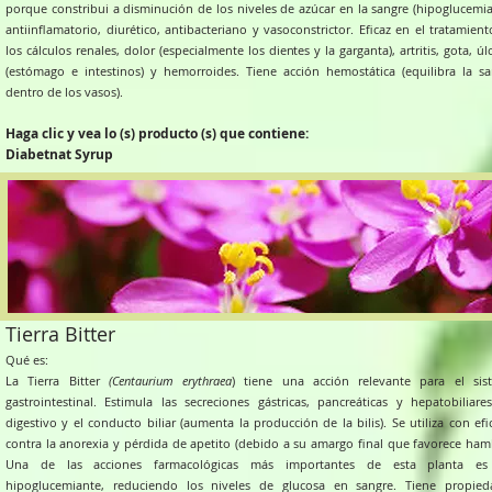
porque constribui a disminución de los niveles de azúcar en la sangre (hipoglucemia
antiinflamatorio, diurético, antibacteriano y vasoconstrictor. Eficaz en el tratamien
los cálculos renales, dolor (especialmente los dientes y la garganta), artritis, gota, úl
(estómago e intestinos) y hemorroides. Tiene acción hemostática (equilibra la sa
dentro de los vasos).
Haga clic y vea lo (s) producto (s) que contiene:
Diabetnat Syrup
Tierra Bitter
Qué es:
La Tierra Bitter
(Centaurium erythraea
) tiene una acción relevante para el sis
gastrointestinal. Estimula las secreciones gástricas, pancreáticas y hepatobiliare
digestivo y el conducto biliar (aumenta la producción de la bilis). Se utiliza con efi
contra la anorexia y pérdida de apetito (debido a su amargo final que favorece ham
Una de las acciones farmacológicas más importantes de esta planta es
hipoglucemiante, reduciendo los niveles de glucosa en sangre. Tiene propied