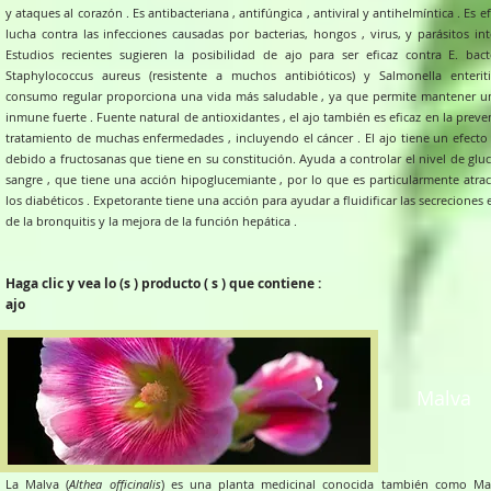
y ataques al corazón . Es antibacteriana , antifúngica , antiviral y antihelmíntica . Es ef
lucha contra las infecciones causadas por bacterias, hongos , virus, y parásitos int
Estudios recientes sugieren la posibilidad de ajo para ser eficaz contra E. bacté
Staphylococcus aureus (resistente a muchos antibióticos) y Salmonella enterit
consumo regular proporciona una vida más saludable , ya que permite mantener u
inmune fuerte . Fuente natural de antioxidantes , el ajo también es eficaz en la preve
tratamiento de muchas enfermedades , incluyendo el cáncer . El ajo tiene un efecto 
debido a fructosanas que tiene en su constitución. Ayuda a controlar el nivel de glu
sangre , que tiene una acción hipoglucemiante , por lo que es particularmente atrac
los diabéticos . Expetorante tiene una acción para ayudar a fluidificar las secreciones 
de la bronquitis y la mejora de la función hepática .
Haga clic y vea lo (s ) producto ( s ) que contiene :
ajo
Malva
La Malva (
Althea officinalis
) es una planta medicinal conocida también como Mal