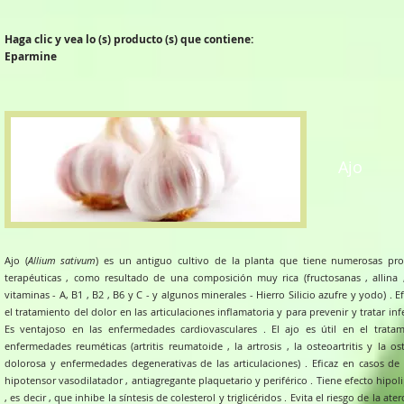
Haga clic y vea lo (s) producto (s) que contiene:
Eparmine
Ajo
Ajo (
Allium sativum
) es un antiguo cultivo de la planta que tiene numerosas pr
terapéuticas , como resultado de una composición muy rica (fructosanas , allina 
vitaminas - A, B1 , B2 , B6 y C - y algunos minerales - Hierro Silicio azufre y yodo) . E
el tratamiento del dolor en las articulaciones inflamatoria y para prevenir y tratar inf
Es ventajoso en las enfermedades cardiovasculares . El ajo es útil en el trata
enfermedades reuméticas (artritis reumatoide , la artrosis , la osteoartritis y la ost
dolorosa y enfermedades degenerativas de las articulaciones) . Eficaz en casos de 
hipotensor vasodilatador , antiagregante plaquetario y periférico . Tiene efecto hipo
, es decir , que inhibe la síntesis de colesterol y triglicéridos . Evita el riesgo de la ater