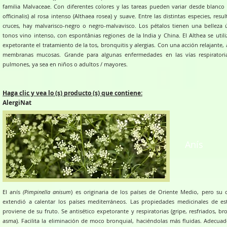
familia Malvaceae. Con diferentes colores y las tareas pueden variar desde blanco 
officinalis) al rosa intenso (Althaea rosea) y suave. Entre las distintas especies, resu
cruces, hay malvarisco-negro o negro-malvavisco. Los pétalos tienen una belleza 
tonos vino intenso, con espontânias regiones de la India y China. El Althea se util
expetorante el tratamiento de la tos, bronquitis y alergias. Con una acción relajante, a
membranas mucosas. Grande para algunas enfermedades en las vías respiratori
pulmones, ya sea en niños o adultos / mayores.
Haga clic y vea lo (s) producto (s) que contiene:
AlergiNat
Anís
El anís
(Pimpinella anisum
) es originaria de los países de Oriente Medio, pero su c
extendió a calentar los países mediterráneos. Las propiedades medicinales de es
proviene de su fruto. Se antisético expetorante y respiratorias (gripe, resfriados, br
asma). Facilita la eliminación de moco bronquial, haciéndolas más fluidas. Adecuad