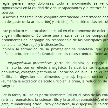
regla general, muy dolorosas, todo el movimiento se ve c
significativos en la calidad de vida, incapacitantes y la restricció
cuerpo.
La artrosis más frecuente conjunta enfermedad (enfermedad de
un desgaste de la articulación) y artritis (inflamación de las articu
Este producto es particularmente útil en el tratamiento de dolor e
origen inflamatorio. Contiene una mezcla de varios compuest
prominentes del harpagósido, responsable de las principales pr
de la planta (Harpago) y b-sitoesteróis.
Inhiben la formación de la prostaglandina sintetasa, que pa
inflamatorio, siendo más favorable en los casos crónicos. Tiene act
El
Harpagophytum procumbens
(garra del diablo), o Harpago t
inflamatoria, con un efecto analgésico. Es cicatrizante, espasmo
depurativo, colagogo (estimula la liberación de la bilis en el in
facilita la digestión de alimentos grasos), hepatoprotector y
(aumenta la excreción de ácido úrico en la orina, la reducción de
sangre).
Por lo tanto, su uso es particularmente útil en el caso de las 
(artritis reumatoide, la osteoartritis y la artritis reumatoide), el d
gota, reumatismo), ácido úrico y colesterol, la dispepsia, la colecis